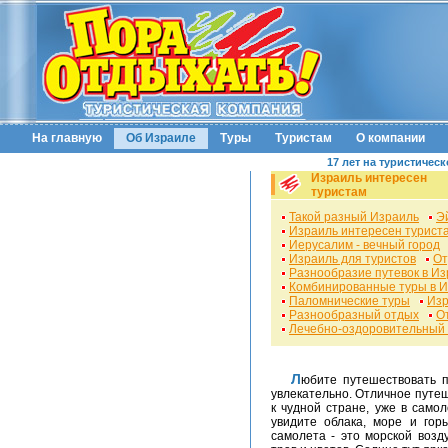
На главную
Об Израиле
Туры
Туристам
О компании
17 лет на туристичес
Израиль интересен
туристам
Такой разный Израиль
Э
Израиль интересен турист
Иерусалим - вечный город
Израиль для туристов
От
Разнообразие путевок в И
Комбинированные туры в 
Паломнические туры
Изр
Разнообразный отдых
О
Лечебно-оздоровительный 
Любите путешествовать по странам и городам? Это всегда интересно и
увлекательно. Отличное путе
к чудной стране, уже в само
увидите облака, море и гор
самолета - это морской воз