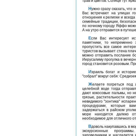
трав и цветов. Солнце тут ярк
Нужно сразу сказать, что израильтяне очень жизнелюбивы и умиротворены.
Вас встречают на улицах го
отношения к религии и всегда
семейные традиции, безопасно
по ночному городу Яффо можн
А на утро отправится в путеше
Если Вас интересует история, и есть желание увидеть исторические
памятники, то непременно 
пропустить все самое интер
туристов вызывает стена плач
можно отправить послание бо
Иерусалиму прогулка в вечерн
город становится розовым. П
Израиль богат и историей и морями. Три великолепных моря Израиль
"собрал" вокруг себя: Средизе
Желаете погреться под лучами жаркого солнца и поплавать в теплой,
целебной воде тогда отправ
дают кокосовые пальмы, но не
грязью, растительности прак
невидимого "зонтика" испаре
процедурами, которые ва
задержаться в райском уголк
море находится далеко от
необходимое для отличного о
Вдоволь накупавшись в море, вы не будете скучать, к услугам представлены
экскурсионные программ
заповедникам и насладится 