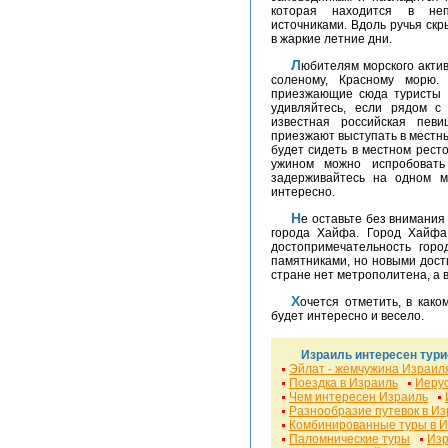
которая находится в неп
источниками. Вдоль ручья ск
в жаркие летние дни.
Любителям морского активного отдыха лучше отправится в Эйлат к самому
соленому, Красному морю.
приезжающие сюда туристы х
удивляйтесь, если рядом с
известная российская пев
приезжают выступать в местны
будет сидеть в местном рест
ужином можно испробовать
задерживайтесь на одном ме
интересно.
Не оставьте без внимания Средиземное море, которое находится в районе
города Хайфа. Город Хайфа
достопримечательность горо
памятниками, но новыми дост
стране нет метрополитена, а 
Хочется отметить, в как
будет интересно и весело.
Израиль интересен тури
Эйлат - жемчужина Израил
Поездка в Израиль
Иерус
Чем интересен Израиль
Разнообразие путевок в И
Комбинированные туры в 
Паломнические туры
Изр