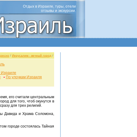
Отдых в Израиле, туры, отели
отзывы и экскурсии.
ересно
/
Иерусалим - вечный город
/
иль
в Израиле
е
По улочкам Израиля
ремя, его считали центральным
род для того, чтоб окунутся в
сразу для трех религий.