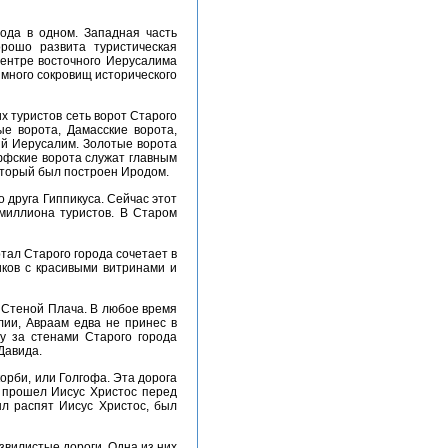
рошо развита туристическая
центре восточного Иерусалима
много сокровищ исторического
е ворота, Дамасские ворота,
ый Иерусалим. Золотые ворота
Яффские ворота служат главным
оторый был построен Иродом.
миллиона туристов. В Старом
иков с красивыми витринами и
блии, Авраам едва не принес в
у за стенами Старого города
Давида.
й прошел Иисус Христос перед
ыл распят Иисус Христос, был