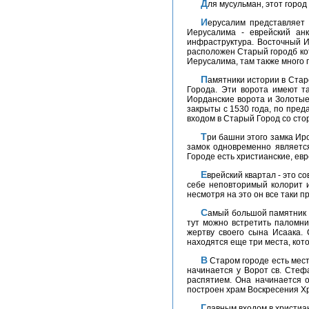
Для мусульман, этот город
Иерусалим представляет собой город, который разделен на три части, то есть это как бы три города в одном. Западная часть
Иерусалима - еврейский ан
инфраструктура. Восточный И
расположен Старый городб ко
Иерусалима, там также много 
Памятники истории в Старом городе начинаются уже со входа, искреннее восхищение вызывают у многих туристов сеть ворот Старого
Города. Эти ворота имеют т
Иорданские ворота и Золотые
закрыты с 1530 года, по пред
входом в Старый Город со сто
Три башни этого замка Ирод назвал в честь своей жены Мариам, в честь своего брата Фаэсала и лучшего друга Гиппикуса. Сейчас этот
замок одновременно являетс
Городе есть христианские, ев
Еврейский квартал - это современный район в котором много синагог и духовных училищ. Еврейский квартал Старого города сочетает в
себе неповторимый колорит и
несмотря на это он все таки 
Самый большой памятник иудейской цивилизации - это, конечно же, Западная стена, ее еще называют Стеной Плача. В любое время
тут можно встретить паломник
жертву своего сына Исаака.
находятся еще три места, кот
В Старом городе есть места, которые не могут оставить равнодушным ни одного христианина. Дорога скорби, или Голгофа. Эта дорога
начинается у Ворот св. Стеф
распятием. Она начинается о
построен храм Воскресения Хр
Главным входом в христианский квартал Старого Города служат Новые ворота. От ворот в Город ведут извилистые дороги. Одна из них