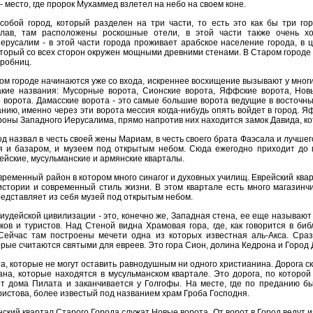
 - место, где пророк Мухаммед взлетел на небо на своем коне.
клав, там расположены роскошные отели, в этой части также очень хо
ерусалим - в этой части города проживает арабское население города, в 
торый со всех сторон окружен мощными древними стенами. В Старом городе 
гробниц.
акие названия: Мусорные ворота, Сионские ворота, Яффские ворота, Новы
 ворота. Дамасские ворота - это самые большие ворота ведущие в восточн
анию, именно через эти ворота мессия когда-нибудь опять войдет в город. 
роны Западного Иерусалима, прямо напротив них находится замок Давида, к
я и базаром, и музеем под открытым небом. Сюда ежегодно приходит до 
рейские, мусульманские и армянские кварталы.
стории и современный стиль жизни. В этом квартале есть много магазинч
представляет из себя музей под открытым небом.
ов и туристов. Над Стеной видна Храмовая гора, где, как говорится в би
 Сейчас там построены мечети одна из которых известная аль-Акса. Сраз
орые считаются святыми для евреев. Это гора Сион, долина Кедрона и Город 
ана, которые находятся в мусульманском квартале. Это дорога, по которо
т дома Пилата и заканчивается у Голгофы. На месте, где по преданию б
истова, более известый под названием храм Гроба Господня.