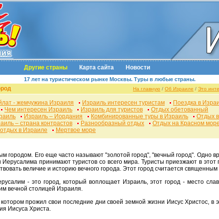
Другие страны
Карта сайта
Новости
17 лет на туристическом рынке Москвы. Туры в любые страны.
ород
На главную
/
Об Израиле
/
Это инт
йлат - жемчужина Израиля
Израиль интересен туристам
Поездка в Изра
Чем интересен Израиль
Израиль для туристов
Отдых обетованный
зраиль
Израиль – Иордания
Комбинированные туры в Израиль
Отдых 
аиль – страна контрастов
Разнообразный отдых
Отдых на Красном мор
отдых в Израиле
Мертвое море
м городом. Его еще часто называют "золотой город", "вечный город". Одно в
 Иерусалима принимают туристов со всего мира. Туристы приезжают в этот го
твовать величие и историю вечного города. Этот город считается священным 
им вечной столицей Израиля.
ия Иисуса Христа.