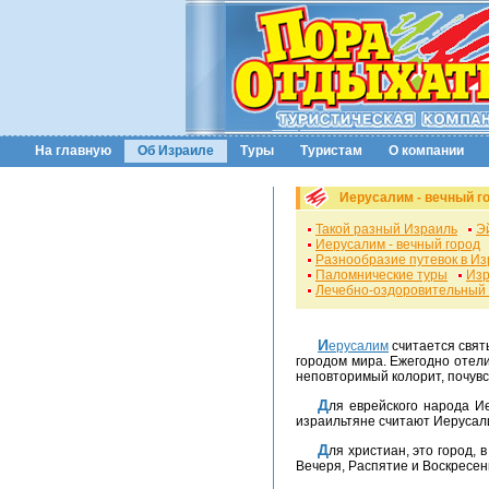
На главную
Об Израиле
Туры
Туристам
О компании
Иерусалим - вечный г
Такой разный Израиль
Э
Иерусалим - вечный город
Разнообразие путевок в И
Паломнические туры
Изр
Лечебно-оздоровительный 
Иерусалим
считается святы
городом мира. Ежегодно отели
неповторимый колорит, почувс
Для еврейского народа Иерусалим - это город, который воплощает Израиль, этот город - место славы Давида и Храма Соломона,
израильтяне считают Иерусал
Для христиан, это город, в котором прожил свои последние дни своей земной жизни Иисус Христос, в этом городе состоялась Тайная
Вечеря, Распятие и Воскресен