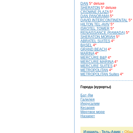
DAN
5* deluxe
SHERATON
5* deluxe
CROWNE PLAZA
5*
DAN PANORAMA
5*
DAVID INTERCONTINENTAL
5*
HILTON TEL-AVIV
5*
ISROTEL TOWER
5*
RENAISSANCE (RAMADA)
5*
SHERATON MORIAH
5*
ABRATEL SUITES
4*
BASEL
4*
GRAND BEACH
4*
MARINA
4*
MERCURE B&P
4*
MERCURE MARINA
4*
MERCURE SUITES
4*
METROPOLITAN
4*
METROPOLITAN Suites
4*
Города (курорты)
Бат-Ям
Галилея
Иерусалим
Кесария
Мертвое море
Назарет
Израиль - Тель-Авив:
Общ