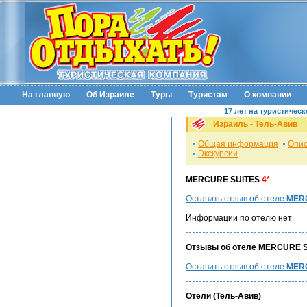
На главную
Об Израиле
Туры
Туристам
О компании
17 лет на туристичес
Израиль - Тель-Авив
Общая информация
Опис
Экскурсии
MERCURE SUITES
4*
Оставить отзыв об отеле
MERC
Информации по отелю нет
Отзывы об отеле MERCURE S
Оставить отзыв об отеле
MER
Отели (Тель-Авив)