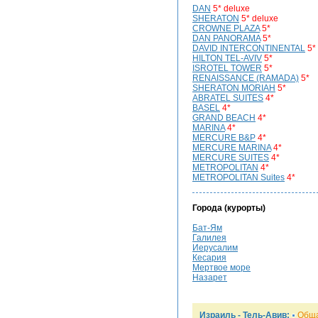
DAN
5* deluxe
SHERATON
5* deluxe
CROWNE PLAZA
5*
DAN PANORAMA
5*
DAVID INTERCONTINENTAL
5*
HILTON TEL-AVIV
5*
ISROTEL TOWER
5*
RENAISSANCE (RAMADA)
5*
SHERATON MORIAH
5*
ABRATEL SUITES
4*
BASEL
4*
GRAND BEACH
4*
MARINA
4*
MERCURE B&P
4*
MERCURE MARINA
4*
MERCURE SUITES
4*
METROPOLITAN
4*
METROPOLITAN Suites
4*
Города (курорты)
Бат-Ям
Галилея
Иерусалим
Кесария
Мертвое море
Назарет
Израиль - Тель-Авив:
Общ