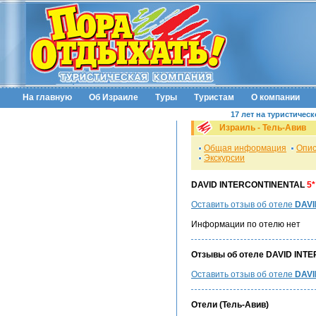
На главную
Об Израиле
Туры
Туристам
О компании
17 лет на туристичес
Израиль - Тель-Авив
Общая информация
Опис
Экскурсии
DAVID INTERCONTINENTAL
5*
Оставить отзыв об отеле
DAVI
Информации по отелю нет
Отзывы об отеле DAVID INT
Оставить отзыв об отеле
DAVI
Отели (Тель-Авив)