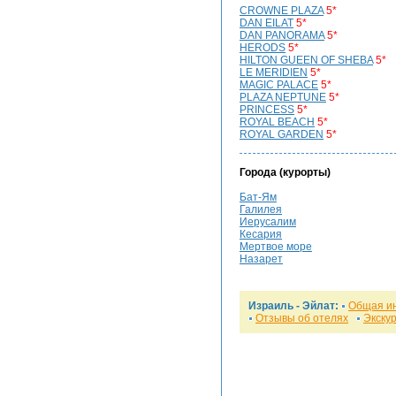
CROWNЕ PLAZA
5*
DAN EILAT
5*
DAN PANORAMA
5*
HERODS
5*
HILTON GUEEN OF SHEBA
5*
LE MERIDIEN
5*
MAGIC PALACE
5*
PLAZA NEPTUNE
5*
PRINCESS
5*
ROYAL BEACH
5*
ROYAL GARDEN
5*
Города (курорты)
Бат-Ям
Галилея
Иерусалим
Кесария
Мертвое море
Назарет
Израиль - Эйлат:
Общая и
Отзывы об отелях
Экску