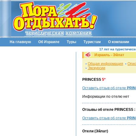
На главную
Об Израиле
Туры
Туристам
О компании
17 лет на туристичес
Израиль - Эйлат
Общая информация
Опис
Экскурсии
PRINCESS
5*
Оставить отзыв об отеле
PRIN
Информации по отелю нет
Отзывы об отеле PRINCESS :
Оставить отзыв об отеле
PRI
Отели (Эйлат)