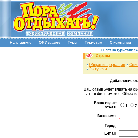
На главную
Об Израиле
Туры
Туристам
О компании
17 лет на туристичес
Страны
Общая информация
Опис
Экскурсии
Добавление от
Ваш отзыв будет влиять на о
и теги фильтруются. Обязат
Ваша оценка
1
2
отеля :
Ваше имя :
*
Город :
E-mail :